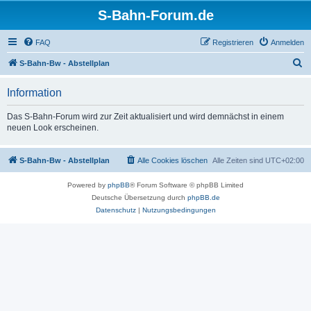
S-Bahn-Forum.de
FAQ
Registrieren
Anmelden
S
S-Bahn-Bw - Abstellplan
u
Information
c
h
Das S-Bahn-Forum wird zur Zeit aktualisiert und wird demnächst in einem
neuen Look erscheinen.
e
S-Bahn-Bw - Abstellplan
Alle Cookies löschen
Alle Zeiten sind
UTC+02:00
Powered by
phpBB
® Forum Software © phpBB Limited
Deutsche Übersetzung durch
phpBB.de
Datenschutz
|
Nutzungsbedingungen