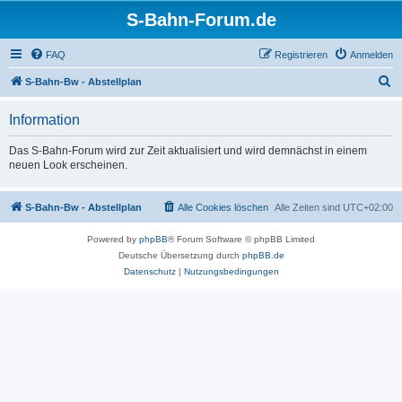
S-Bahn-Forum.de
FAQ
Registrieren
Anmelden
S
S-Bahn-Bw - Abstellplan
u
Information
c
h
Das S-Bahn-Forum wird zur Zeit aktualisiert und wird demnächst in einem
neuen Look erscheinen.
e
S-Bahn-Bw - Abstellplan
Alle Cookies löschen
Alle Zeiten sind
UTC+02:00
Powered by
phpBB
® Forum Software © phpBB Limited
Deutsche Übersetzung durch
phpBB.de
Datenschutz
|
Nutzungsbedingungen