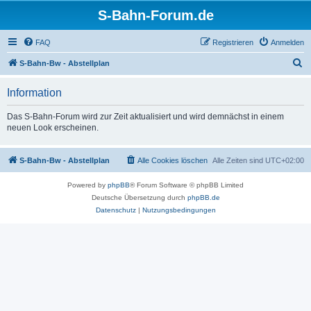
S-Bahn-Forum.de
FAQ
Registrieren
Anmelden
S
S-Bahn-Bw - Abstellplan
u
Information
c
h
Das S-Bahn-Forum wird zur Zeit aktualisiert und wird demnächst in einem
neuen Look erscheinen.
e
S-Bahn-Bw - Abstellplan
Alle Cookies löschen
Alle Zeiten sind
UTC+02:00
Powered by
phpBB
® Forum Software © phpBB Limited
Deutsche Übersetzung durch
phpBB.de
Datenschutz
|
Nutzungsbedingungen