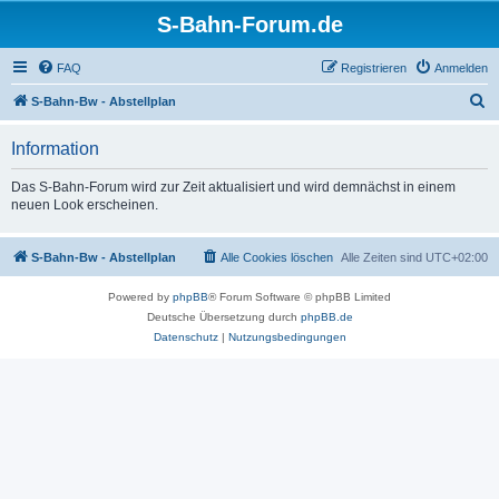
S-Bahn-Forum.de
FAQ
Registrieren
Anmelden
S
S-Bahn-Bw - Abstellplan
u
Information
c
h
Das S-Bahn-Forum wird zur Zeit aktualisiert und wird demnächst in einem
neuen Look erscheinen.
e
S-Bahn-Bw - Abstellplan
Alle Cookies löschen
Alle Zeiten sind
UTC+02:00
Powered by
phpBB
® Forum Software © phpBB Limited
Deutsche Übersetzung durch
phpBB.de
Datenschutz
|
Nutzungsbedingungen