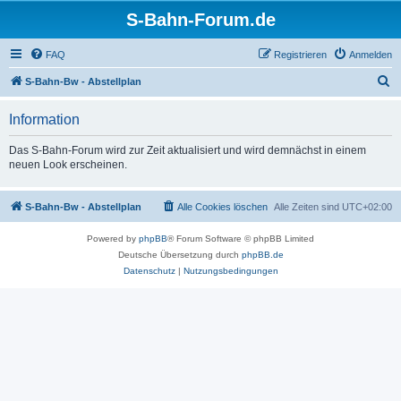
S-Bahn-Forum.de
FAQ
Registrieren
Anmelden
S
S-Bahn-Bw - Abstellplan
u
Information
c
h
Das S-Bahn-Forum wird zur Zeit aktualisiert und wird demnächst in einem
neuen Look erscheinen.
e
S-Bahn-Bw - Abstellplan
Alle Cookies löschen
Alle Zeiten sind
UTC+02:00
Powered by
phpBB
® Forum Software © phpBB Limited
Deutsche Übersetzung durch
phpBB.de
Datenschutz
|
Nutzungsbedingungen