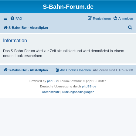
S-Bahn-Forum.de
FAQ
Registrieren
Anmelden
S
S-Bahn-Bw - Abstellplan
u
Information
c
h
Das S-Bahn-Forum wird zur Zeit aktualisiert und wird demnächst in einem
neuen Look erscheinen.
e
S-Bahn-Bw - Abstellplan
Alle Cookies löschen
Alle Zeiten sind
UTC+02:00
Powered by
phpBB
® Forum Software © phpBB Limited
Deutsche Übersetzung durch
phpBB.de
Datenschutz
|
Nutzungsbedingungen