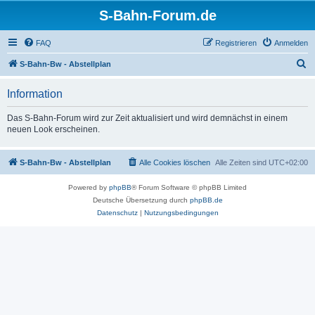
S-Bahn-Forum.de
FAQ
Registrieren
Anmelden
S
S-Bahn-Bw - Abstellplan
u
Information
c
h
Das S-Bahn-Forum wird zur Zeit aktualisiert und wird demnächst in einem
neuen Look erscheinen.
e
S-Bahn-Bw - Abstellplan
Alle Cookies löschen
Alle Zeiten sind
UTC+02:00
Powered by
phpBB
® Forum Software © phpBB Limited
Deutsche Übersetzung durch
phpBB.de
Datenschutz
|
Nutzungsbedingungen