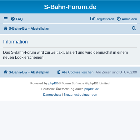
S-Bahn-Forum.de
FAQ
Registrieren
Anmelden
S
S-Bahn-Bw - Abstellplan
u
Information
c
h
Das S-Bahn-Forum wird zur Zeit aktualisiert und wird demnächst in einem
neuen Look erscheinen.
e
S-Bahn-Bw - Abstellplan
Alle Cookies löschen
Alle Zeiten sind
UTC+02:00
Powered by
phpBB
® Forum Software © phpBB Limited
Deutsche Übersetzung durch
phpBB.de
Datenschutz
|
Nutzungsbedingungen