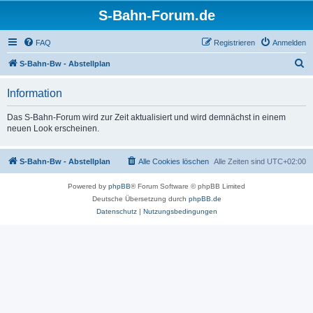
S-Bahn-Forum.de
FAQ
Registrieren
Anmelden
S
S-Bahn-Bw - Abstellplan
u
Information
c
h
Das S-Bahn-Forum wird zur Zeit aktualisiert und wird demnächst in einem
neuen Look erscheinen.
e
S-Bahn-Bw - Abstellplan
Alle Cookies löschen
Alle Zeiten sind
UTC+02:00
Powered by
phpBB
® Forum Software © phpBB Limited
Deutsche Übersetzung durch
phpBB.de
Datenschutz
|
Nutzungsbedingungen