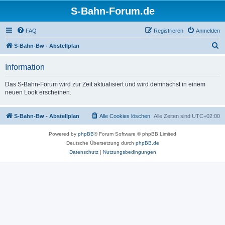
S-Bahn-Forum.de
FAQ
Registrieren
Anmelden
S
S-Bahn-Bw - Abstellplan
u
Information
c
h
Das S-Bahn-Forum wird zur Zeit aktualisiert und wird demnächst in einem
neuen Look erscheinen.
e
S-Bahn-Bw - Abstellplan
Alle Cookies löschen
Alle Zeiten sind
UTC+02:00
Powered by
phpBB
® Forum Software © phpBB Limited
Deutsche Übersetzung durch
phpBB.de
Datenschutz
|
Nutzungsbedingungen