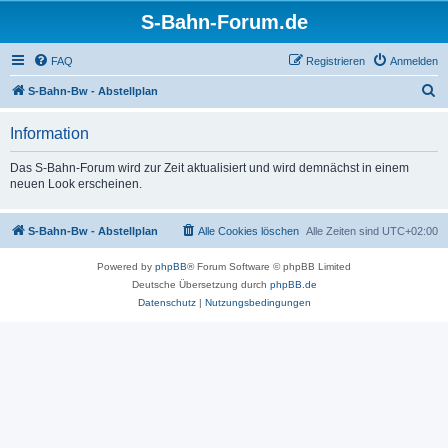
S-Bahn-Forum.de
FAQ
Registrieren
Anmelden
S
S-Bahn-Bw - Abstellplan
u
Information
c
h
Das S-Bahn-Forum wird zur Zeit aktualisiert und wird demnächst in einem
neuen Look erscheinen.
e
S-Bahn-Bw - Abstellplan
Alle Cookies löschen
Alle Zeiten sind
UTC+02:00
Powered by
phpBB
® Forum Software © phpBB Limited
Deutsche Übersetzung durch
phpBB.de
Datenschutz
|
Nutzungsbedingungen