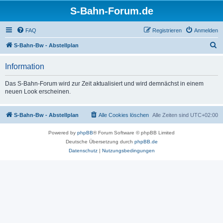
S-Bahn-Forum.de
FAQ
Registrieren
Anmelden
S
S-Bahn-Bw - Abstellplan
u
Information
c
h
Das S-Bahn-Forum wird zur Zeit aktualisiert und wird demnächst in einem
neuen Look erscheinen.
e
S-Bahn-Bw - Abstellplan
Alle Cookies löschen
Alle Zeiten sind
UTC+02:00
Powered by
phpBB
® Forum Software © phpBB Limited
Deutsche Übersetzung durch
phpBB.de
Datenschutz
|
Nutzungsbedingungen