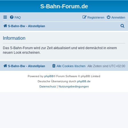
S-Bahn-Forum.de
FAQ
Registrieren
Anmelden
S
S-Bahn-Bw - Abstellplan
u
Information
c
h
Das S-Bahn-Forum wird zur Zeit aktualisiert und wird demnächst in einem
neuen Look erscheinen.
e
S-Bahn-Bw - Abstellplan
Alle Cookies löschen
Alle Zeiten sind
UTC+02:00
Powered by
phpBB
® Forum Software © phpBB Limited
Deutsche Übersetzung durch
phpBB.de
Datenschutz
|
Nutzungsbedingungen