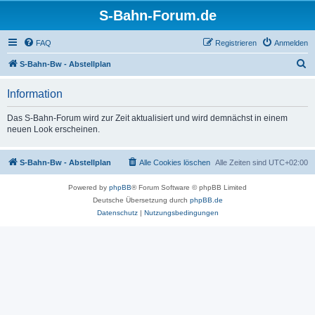
S-Bahn-Forum.de
FAQ
Registrieren
Anmelden
S
S-Bahn-Bw - Abstellplan
u
Information
c
h
Das S-Bahn-Forum wird zur Zeit aktualisiert und wird demnächst in einem
neuen Look erscheinen.
e
S-Bahn-Bw - Abstellplan
Alle Cookies löschen
Alle Zeiten sind
UTC+02:00
Powered by
phpBB
® Forum Software © phpBB Limited
Deutsche Übersetzung durch
phpBB.de
Datenschutz
|
Nutzungsbedingungen