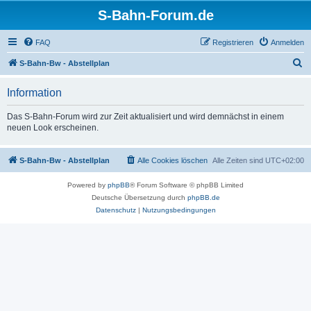
S-Bahn-Forum.de
FAQ
Registrieren
Anmelden
S
S-Bahn-Bw - Abstellplan
u
Information
c
h
Das S-Bahn-Forum wird zur Zeit aktualisiert und wird demnächst in einem
neuen Look erscheinen.
e
S-Bahn-Bw - Abstellplan
Alle Cookies löschen
Alle Zeiten sind
UTC+02:00
Powered by
phpBB
® Forum Software © phpBB Limited
Deutsche Übersetzung durch
phpBB.de
Datenschutz
|
Nutzungsbedingungen