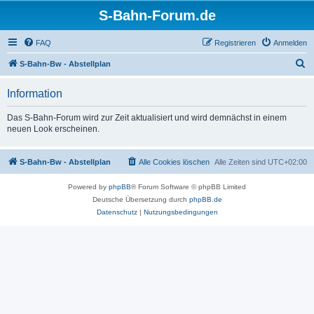
S-Bahn-Forum.de
FAQ
Registrieren
Anmelden
S
S-Bahn-Bw - Abstellplan
u
Information
c
h
Das S-Bahn-Forum wird zur Zeit aktualisiert und wird demnächst in einem
neuen Look erscheinen.
e
S-Bahn-Bw - Abstellplan
Alle Cookies löschen
Alle Zeiten sind
UTC+02:00
Powered by
phpBB
® Forum Software © phpBB Limited
Deutsche Übersetzung durch
phpBB.de
Datenschutz
|
Nutzungsbedingungen