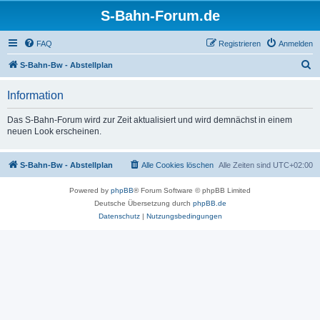
S-Bahn-Forum.de
FAQ
Registrieren
Anmelden
S
S-Bahn-Bw - Abstellplan
u
Information
c
h
Das S-Bahn-Forum wird zur Zeit aktualisiert und wird demnächst in einem
neuen Look erscheinen.
e
S-Bahn-Bw - Abstellplan
Alle Cookies löschen
Alle Zeiten sind
UTC+02:00
Powered by
phpBB
® Forum Software © phpBB Limited
Deutsche Übersetzung durch
phpBB.de
Datenschutz
|
Nutzungsbedingungen