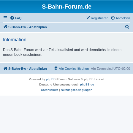
S-Bahn-Forum.de
FAQ
Registrieren
Anmelden
S
S-Bahn-Bw - Abstellplan
u
Information
c
h
Das S-Bahn-Forum wird zur Zeit aktualisiert und wird demnächst in einem
neuen Look erscheinen.
e
S-Bahn-Bw - Abstellplan
Alle Cookies löschen
Alle Zeiten sind
UTC+02:00
Powered by
phpBB
® Forum Software © phpBB Limited
Deutsche Übersetzung durch
phpBB.de
Datenschutz
|
Nutzungsbedingungen