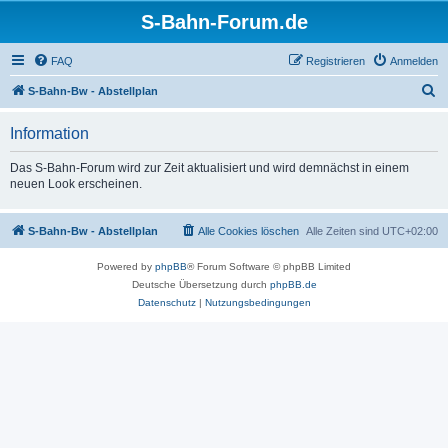
S-Bahn-Forum.de
FAQ
Registrieren
Anmelden
S
S-Bahn-Bw - Abstellplan
u
Information
c
h
Das S-Bahn-Forum wird zur Zeit aktualisiert und wird demnächst in einem
neuen Look erscheinen.
e
S-Bahn-Bw - Abstellplan
Alle Cookies löschen
Alle Zeiten sind
UTC+02:00
Powered by
phpBB
® Forum Software © phpBB Limited
Deutsche Übersetzung durch
phpBB.de
Datenschutz
|
Nutzungsbedingungen