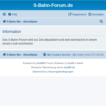
S-Bahn-Forum.de
FAQ
Registrieren
Anmelden
S
S-Bahn-Bw - Abstellplan
u
Information
c
h
Das S-Bahn-Forum wird zur Zeit aktualisiert und wird demnächst in einem
neuen Look erscheinen.
e
S-Bahn-Bw - Abstellplan
Alle Cookies löschen
Alle Zeiten sind
UTC+02:00
Powered by
phpBB
® Forum Software © phpBB Limited
Deutsche Übersetzung durch
phpBB.de
Datenschutz
|
Nutzungsbedingungen