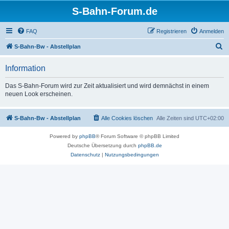
S-Bahn-Forum.de
FAQ
Registrieren
Anmelden
S
S-Bahn-Bw - Abstellplan
u
Information
c
h
Das S-Bahn-Forum wird zur Zeit aktualisiert und wird demnächst in einem
neuen Look erscheinen.
e
S-Bahn-Bw - Abstellplan
Alle Cookies löschen
Alle Zeiten sind
UTC+02:00
Powered by
phpBB
® Forum Software © phpBB Limited
Deutsche Übersetzung durch
phpBB.de
Datenschutz
|
Nutzungsbedingungen