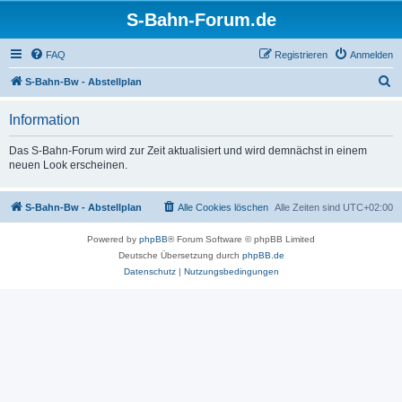
S-Bahn-Forum.de
FAQ
Registrieren
Anmelden
S
S-Bahn-Bw - Abstellplan
u
Information
c
h
Das S-Bahn-Forum wird zur Zeit aktualisiert und wird demnächst in einem
neuen Look erscheinen.
e
S-Bahn-Bw - Abstellplan
Alle Cookies löschen
Alle Zeiten sind
UTC+02:00
Powered by
phpBB
® Forum Software © phpBB Limited
Deutsche Übersetzung durch
phpBB.de
Datenschutz
|
Nutzungsbedingungen