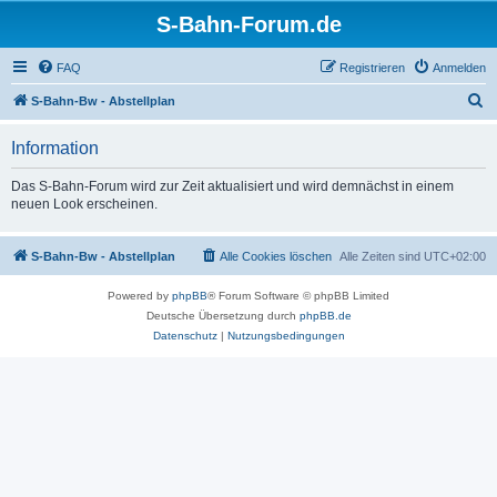
S-Bahn-Forum.de
FAQ
Registrieren
Anmelden
S
S-Bahn-Bw - Abstellplan
u
Information
c
h
Das S-Bahn-Forum wird zur Zeit aktualisiert und wird demnächst in einem
neuen Look erscheinen.
e
S-Bahn-Bw - Abstellplan
Alle Cookies löschen
Alle Zeiten sind
UTC+02:00
Powered by
phpBB
® Forum Software © phpBB Limited
Deutsche Übersetzung durch
phpBB.de
Datenschutz
|
Nutzungsbedingungen