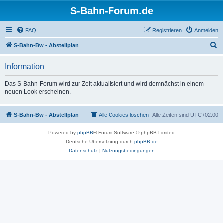
S-Bahn-Forum.de
FAQ
Registrieren
Anmelden
S
S-Bahn-Bw - Abstellplan
u
Information
c
h
Das S-Bahn-Forum wird zur Zeit aktualisiert und wird demnächst in einem
neuen Look erscheinen.
e
S-Bahn-Bw - Abstellplan
Alle Cookies löschen
Alle Zeiten sind
UTC+02:00
Powered by
phpBB
® Forum Software © phpBB Limited
Deutsche Übersetzung durch
phpBB.de
Datenschutz
|
Nutzungsbedingungen