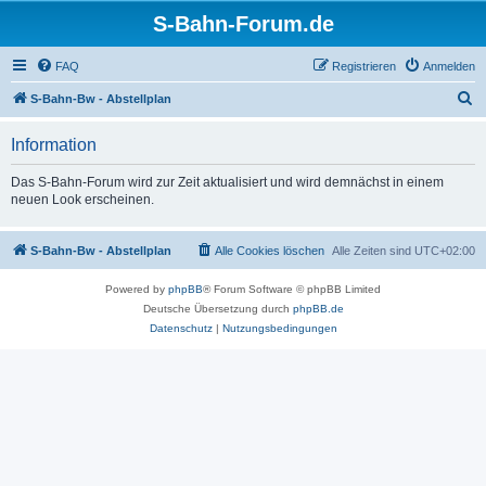
S-Bahn-Forum.de
FAQ
Registrieren
Anmelden
S
S-Bahn-Bw - Abstellplan
u
Information
c
h
Das S-Bahn-Forum wird zur Zeit aktualisiert und wird demnächst in einem
neuen Look erscheinen.
e
S-Bahn-Bw - Abstellplan
Alle Cookies löschen
Alle Zeiten sind
UTC+02:00
Powered by
phpBB
® Forum Software © phpBB Limited
Deutsche Übersetzung durch
phpBB.de
Datenschutz
|
Nutzungsbedingungen