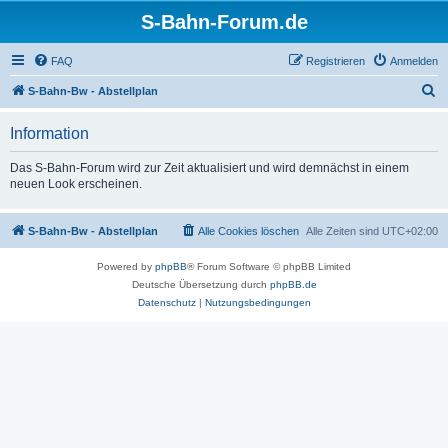
S-Bahn-Forum.de
FAQ
Registrieren
Anmelden
S
S-Bahn-Bw - Abstellplan
u
Information
c
h
Das S-Bahn-Forum wird zur Zeit aktualisiert und wird demnächst in einem
neuen Look erscheinen.
e
S-Bahn-Bw - Abstellplan
Alle Cookies löschen
Alle Zeiten sind
UTC+02:00
Powered by
phpBB
® Forum Software © phpBB Limited
Deutsche Übersetzung durch
phpBB.de
Datenschutz
|
Nutzungsbedingungen