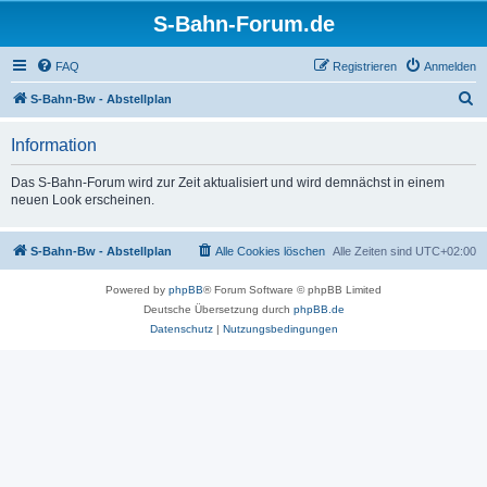
S-Bahn-Forum.de
FAQ
Registrieren
Anmelden
S
S-Bahn-Bw - Abstellplan
u
Information
c
h
Das S-Bahn-Forum wird zur Zeit aktualisiert und wird demnächst in einem
neuen Look erscheinen.
e
S-Bahn-Bw - Abstellplan
Alle Cookies löschen
Alle Zeiten sind
UTC+02:00
Powered by
phpBB
® Forum Software © phpBB Limited
Deutsche Übersetzung durch
phpBB.de
Datenschutz
|
Nutzungsbedingungen