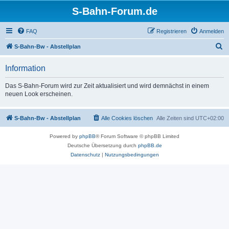
S-Bahn-Forum.de
FAQ
Registrieren
Anmelden
S
S-Bahn-Bw - Abstellplan
u
Information
c
h
Das S-Bahn-Forum wird zur Zeit aktualisiert und wird demnächst in einem
neuen Look erscheinen.
e
S-Bahn-Bw - Abstellplan
Alle Cookies löschen
Alle Zeiten sind
UTC+02:00
Powered by
phpBB
® Forum Software © phpBB Limited
Deutsche Übersetzung durch
phpBB.de
Datenschutz
|
Nutzungsbedingungen