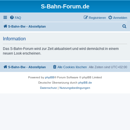
S-Bahn-Forum.de
FAQ
Registrieren
Anmelden
S
S-Bahn-Bw - Abstellplan
u
Information
c
h
Das S-Bahn-Forum wird zur Zeit aktualisiert und wird demnächst in einem
neuen Look erscheinen.
e
S-Bahn-Bw - Abstellplan
Alle Cookies löschen
Alle Zeiten sind
UTC+02:00
Powered by
phpBB
® Forum Software © phpBB Limited
Deutsche Übersetzung durch
phpBB.de
Datenschutz
|
Nutzungsbedingungen