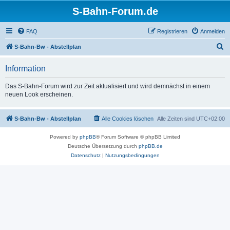
S-Bahn-Forum.de
FAQ
Registrieren
Anmelden
S
S-Bahn-Bw - Abstellplan
u
Information
c
h
Das S-Bahn-Forum wird zur Zeit aktualisiert und wird demnächst in einem
neuen Look erscheinen.
e
S-Bahn-Bw - Abstellplan
Alle Cookies löschen
Alle Zeiten sind
UTC+02:00
Powered by
phpBB
® Forum Software © phpBB Limited
Deutsche Übersetzung durch
phpBB.de
Datenschutz
|
Nutzungsbedingungen