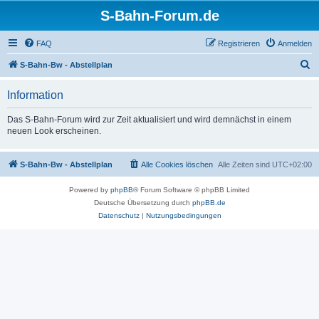
S-Bahn-Forum.de
FAQ
Registrieren
Anmelden
S
S-Bahn-Bw - Abstellplan
u
Information
c
h
Das S-Bahn-Forum wird zur Zeit aktualisiert und wird demnächst in einem
neuen Look erscheinen.
e
S-Bahn-Bw - Abstellplan
Alle Cookies löschen
Alle Zeiten sind
UTC+02:00
Powered by
phpBB
® Forum Software © phpBB Limited
Deutsche Übersetzung durch
phpBB.de
Datenschutz
|
Nutzungsbedingungen