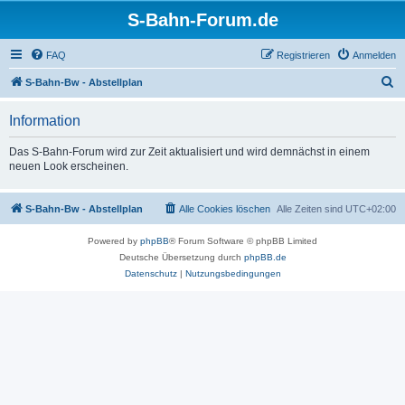
S-Bahn-Forum.de
FAQ
Registrieren
Anmelden
S
S-Bahn-Bw - Abstellplan
u
Information
c
h
Das S-Bahn-Forum wird zur Zeit aktualisiert und wird demnächst in einem
neuen Look erscheinen.
e
S-Bahn-Bw - Abstellplan
Alle Cookies löschen
Alle Zeiten sind
UTC+02:00
Powered by
phpBB
® Forum Software © phpBB Limited
Deutsche Übersetzung durch
phpBB.de
Datenschutz
|
Nutzungsbedingungen