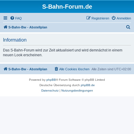
S-Bahn-Forum.de
FAQ
Registrieren
Anmelden
S
S-Bahn-Bw - Abstellplan
u
Information
c
h
Das S-Bahn-Forum wird zur Zeit aktualisiert und wird demnächst in einem
neuen Look erscheinen.
e
S-Bahn-Bw - Abstellplan
Alle Cookies löschen
Alle Zeiten sind
UTC+02:00
Powered by
phpBB
® Forum Software © phpBB Limited
Deutsche Übersetzung durch
phpBB.de
Datenschutz
|
Nutzungsbedingungen