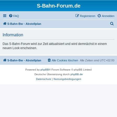
S-Bahn-Forum.de
FAQ
Registrieren
Anmelden
S
S-Bahn-Bw - Abstellplan
u
Information
c
h
Das S-Bahn-Forum wird zur Zeit aktualisiert und wird demnächst in einem
neuen Look erscheinen.
e
S-Bahn-Bw - Abstellplan
Alle Cookies löschen
Alle Zeiten sind
UTC+02:00
Powered by
phpBB
® Forum Software © phpBB Limited
Deutsche Übersetzung durch
phpBB.de
Datenschutz
|
Nutzungsbedingungen