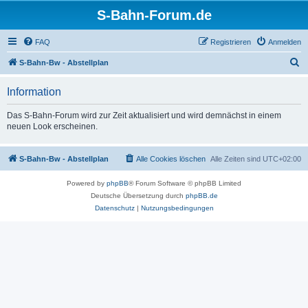
S-Bahn-Forum.de
FAQ
Registrieren
Anmelden
S
S-Bahn-Bw - Abstellplan
u
Information
c
h
Das S-Bahn-Forum wird zur Zeit aktualisiert und wird demnächst in einem
neuen Look erscheinen.
e
S-Bahn-Bw - Abstellplan
Alle Cookies löschen
Alle Zeiten sind
UTC+02:00
Powered by
phpBB
® Forum Software © phpBB Limited
Deutsche Übersetzung durch
phpBB.de
Datenschutz
|
Nutzungsbedingungen