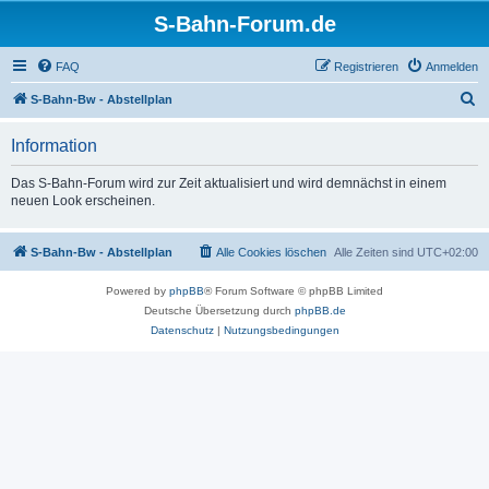
S-Bahn-Forum.de
FAQ
Registrieren
Anmelden
S
S-Bahn-Bw - Abstellplan
u
Information
c
h
Das S-Bahn-Forum wird zur Zeit aktualisiert und wird demnächst in einem
neuen Look erscheinen.
e
S-Bahn-Bw - Abstellplan
Alle Cookies löschen
Alle Zeiten sind
UTC+02:00
Powered by
phpBB
® Forum Software © phpBB Limited
Deutsche Übersetzung durch
phpBB.de
Datenschutz
|
Nutzungsbedingungen