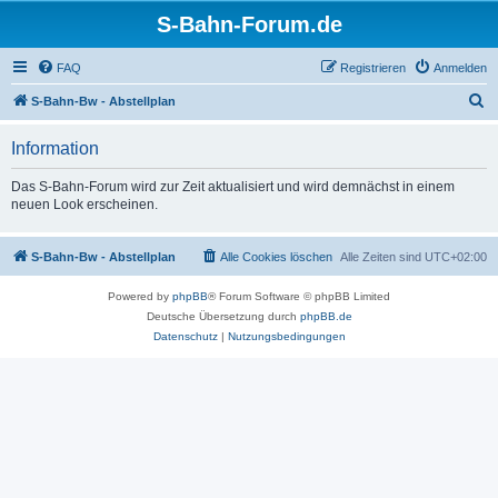
S-Bahn-Forum.de
FAQ
Registrieren
Anmelden
S
S-Bahn-Bw - Abstellplan
u
Information
c
h
Das S-Bahn-Forum wird zur Zeit aktualisiert und wird demnächst in einem
neuen Look erscheinen.
e
S-Bahn-Bw - Abstellplan
Alle Cookies löschen
Alle Zeiten sind
UTC+02:00
Powered by
phpBB
® Forum Software © phpBB Limited
Deutsche Übersetzung durch
phpBB.de
Datenschutz
|
Nutzungsbedingungen