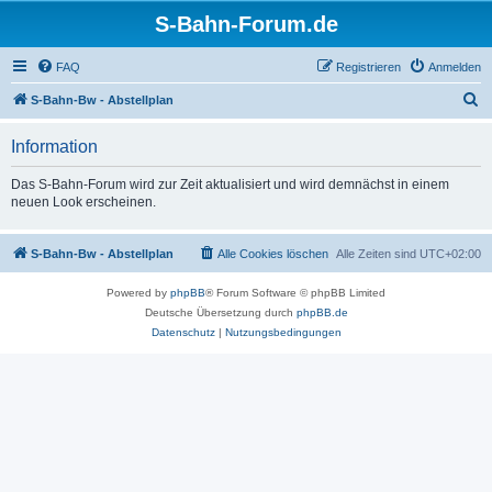
S-Bahn-Forum.de
FAQ
Registrieren
Anmelden
S
S-Bahn-Bw - Abstellplan
u
Information
c
h
Das S-Bahn-Forum wird zur Zeit aktualisiert und wird demnächst in einem
neuen Look erscheinen.
e
S-Bahn-Bw - Abstellplan
Alle Cookies löschen
Alle Zeiten sind
UTC+02:00
Powered by
phpBB
® Forum Software © phpBB Limited
Deutsche Übersetzung durch
phpBB.de
Datenschutz
|
Nutzungsbedingungen