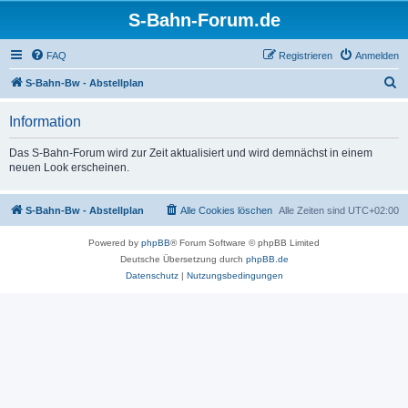
S-Bahn-Forum.de
FAQ
Registrieren
Anmelden
S
S-Bahn-Bw - Abstellplan
u
Information
c
h
Das S-Bahn-Forum wird zur Zeit aktualisiert und wird demnächst in einem
neuen Look erscheinen.
e
S-Bahn-Bw - Abstellplan
Alle Cookies löschen
Alle Zeiten sind
UTC+02:00
Powered by
phpBB
® Forum Software © phpBB Limited
Deutsche Übersetzung durch
phpBB.de
Datenschutz
|
Nutzungsbedingungen