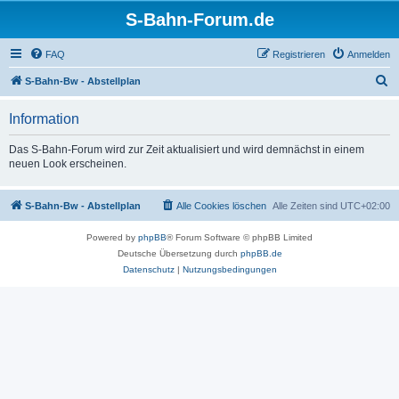
S-Bahn-Forum.de
FAQ
Registrieren
Anmelden
S
S-Bahn-Bw - Abstellplan
u
Information
c
h
Das S-Bahn-Forum wird zur Zeit aktualisiert und wird demnächst in einem
neuen Look erscheinen.
e
S-Bahn-Bw - Abstellplan
Alle Cookies löschen
Alle Zeiten sind
UTC+02:00
Powered by
phpBB
® Forum Software © phpBB Limited
Deutsche Übersetzung durch
phpBB.de
Datenschutz
|
Nutzungsbedingungen