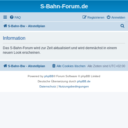
S-Bahn-Forum.de
FAQ
Registrieren
Anmelden
S
S-Bahn-Bw - Abstellplan
u
Information
c
h
Das S-Bahn-Forum wird zur Zeit aktualisiert und wird demnächst in einem
neuen Look erscheinen.
e
S-Bahn-Bw - Abstellplan
Alle Cookies löschen
Alle Zeiten sind
UTC+02:00
Powered by
phpBB
® Forum Software © phpBB Limited
Deutsche Übersetzung durch
phpBB.de
Datenschutz
|
Nutzungsbedingungen