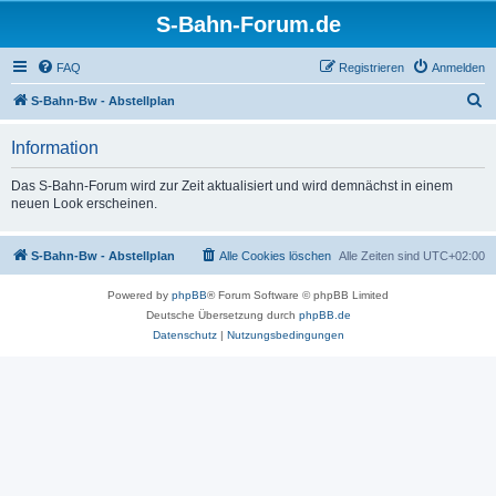
S-Bahn-Forum.de
FAQ
Registrieren
Anmelden
S
S-Bahn-Bw - Abstellplan
u
Information
c
h
Das S-Bahn-Forum wird zur Zeit aktualisiert und wird demnächst in einem
neuen Look erscheinen.
e
S-Bahn-Bw - Abstellplan
Alle Cookies löschen
Alle Zeiten sind
UTC+02:00
Powered by
phpBB
® Forum Software © phpBB Limited
Deutsche Übersetzung durch
phpBB.de
Datenschutz
|
Nutzungsbedingungen