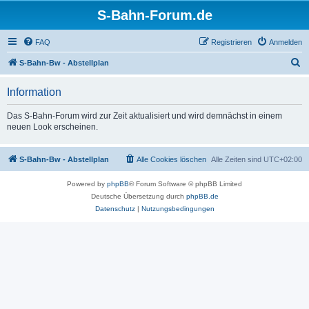
S-Bahn-Forum.de
FAQ
Registrieren
Anmelden
S
S-Bahn-Bw - Abstellplan
u
Information
c
h
Das S-Bahn-Forum wird zur Zeit aktualisiert und wird demnächst in einem
neuen Look erscheinen.
e
S-Bahn-Bw - Abstellplan
Alle Cookies löschen
Alle Zeiten sind
UTC+02:00
Powered by
phpBB
® Forum Software © phpBB Limited
Deutsche Übersetzung durch
phpBB.de
Datenschutz
|
Nutzungsbedingungen