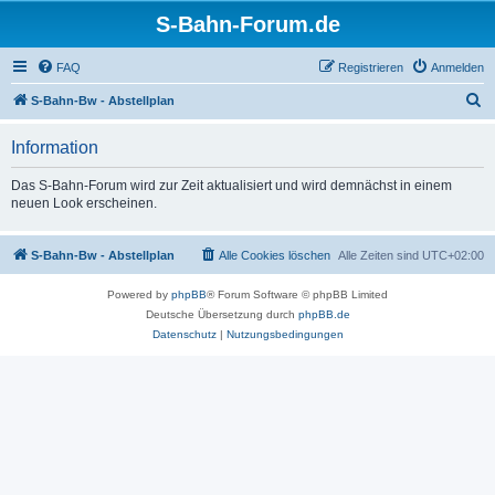
S-Bahn-Forum.de
FAQ
Registrieren
Anmelden
S
S-Bahn-Bw - Abstellplan
u
Information
c
h
Das S-Bahn-Forum wird zur Zeit aktualisiert und wird demnächst in einem
neuen Look erscheinen.
e
S-Bahn-Bw - Abstellplan
Alle Cookies löschen
Alle Zeiten sind
UTC+02:00
Powered by
phpBB
® Forum Software © phpBB Limited
Deutsche Übersetzung durch
phpBB.de
Datenschutz
|
Nutzungsbedingungen