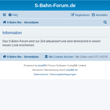
S-Bahn-Forum.de
FAQ
Registrieren
Anmelden
S
S-Bahn-Bw - Abstellplan
u
Information
c
h
Das S-Bahn-Forum wird zur Zeit aktualisiert und wird demnächst in einem
neuen Look erscheinen.
e
S-Bahn-Bw - Abstellplan
Alle Cookies löschen
Alle Zeiten sind
UTC+02:00
Powered by
phpBB
® Forum Software © phpBB Limited
Deutsche Übersetzung durch
phpBB.de
Datenschutz
|
Nutzungsbedingungen