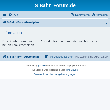
S-Bahn-Forum.de
FAQ
Registrieren
Anmelden
S
S-Bahn-Bw - Abstellplan
u
Information
c
h
Das S-Bahn-Forum wird zur Zeit aktualisiert und wird demnächst in einem
neuen Look erscheinen.
e
S-Bahn-Bw - Abstellplan
Alle Cookies löschen
Alle Zeiten sind
UTC+02:00
Powered by
phpBB
® Forum Software © phpBB Limited
Deutsche Übersetzung durch
phpBB.de
Datenschutz
|
Nutzungsbedingungen