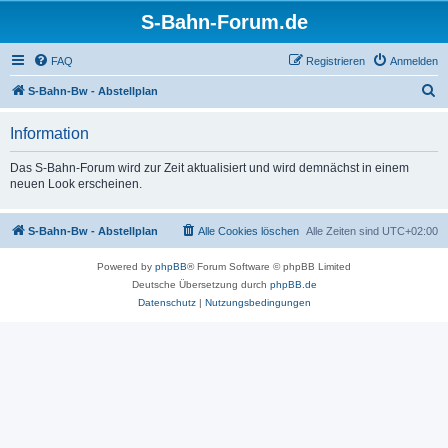
S-Bahn-Forum.de
FAQ
Registrieren
Anmelden
S
S-Bahn-Bw - Abstellplan
u
Information
c
h
Das S-Bahn-Forum wird zur Zeit aktualisiert und wird demnächst in einem
neuen Look erscheinen.
e
S-Bahn-Bw - Abstellplan
Alle Cookies löschen
Alle Zeiten sind
UTC+02:00
Powered by
phpBB
® Forum Software © phpBB Limited
Deutsche Übersetzung durch
phpBB.de
Datenschutz
|
Nutzungsbedingungen