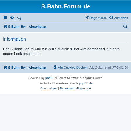
S-Bahn-Forum.de
FAQ
Registrieren
Anmelden
S
S-Bahn-Bw - Abstellplan
u
Information
c
h
Das S-Bahn-Forum wird zur Zeit aktualisiert und wird demnächst in einem
neuen Look erscheinen.
e
S-Bahn-Bw - Abstellplan
Alle Cookies löschen
Alle Zeiten sind
UTC+02:00
Powered by
phpBB
® Forum Software © phpBB Limited
Deutsche Übersetzung durch
phpBB.de
Datenschutz
|
Nutzungsbedingungen