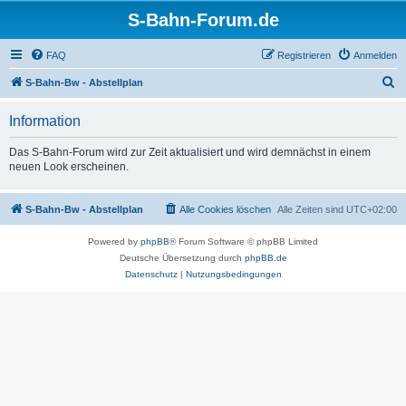
S-Bahn-Forum.de
FAQ
Registrieren
Anmelden
S
S-Bahn-Bw - Abstellplan
u
Information
c
h
Das S-Bahn-Forum wird zur Zeit aktualisiert und wird demnächst in einem
neuen Look erscheinen.
e
S-Bahn-Bw - Abstellplan
Alle Cookies löschen
Alle Zeiten sind
UTC+02:00
Powered by
phpBB
® Forum Software © phpBB Limited
Deutsche Übersetzung durch
phpBB.de
Datenschutz
|
Nutzungsbedingungen