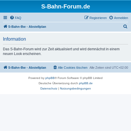
S-Bahn-Forum.de
FAQ
Registrieren
Anmelden
S
S-Bahn-Bw - Abstellplan
u
Information
c
h
Das S-Bahn-Forum wird zur Zeit aktualisiert und wird demnächst in einem
neuen Look erscheinen.
e
S-Bahn-Bw - Abstellplan
Alle Cookies löschen
Alle Zeiten sind
UTC+02:00
Powered by
phpBB
® Forum Software © phpBB Limited
Deutsche Übersetzung durch
phpBB.de
Datenschutz
|
Nutzungsbedingungen